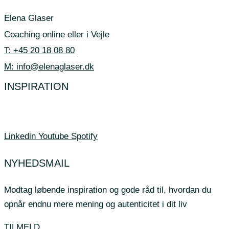
Elena Glaser
Coaching online eller i Vejle
T: +45 20 18 08 80
M: info@elenaglaser.dk
INSPIRATION
Gå til inspiration
her
el
ler mød mig på de sociale medier.
Linkedin
Youtube
Spotify
NYHEDSMAIL
Modtag løbende inspiration og gode råd til, hvordan du
opnår endnu mere mening og autenticitet i dit liv
TILMELD