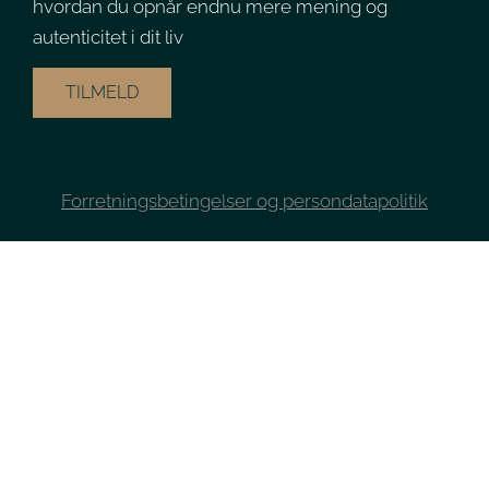
hvordan du opnår endnu mere mening og
autenticitet i dit liv
TILMELD
Forretningsbetingelser og persondatapolitik